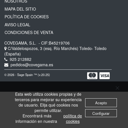
NOSOTROS
MAPA DEL SITIO
POLÍTICA DE COOKIES
AVISO LEGAL
CONDICIONES DE VENTA
COVEGAMA, S.L.
- CIF:B45219706
C/Valdelospozos, 3 (esq. Río Marchés)
Toledo-
Toledo
(España)
925 212882
pedidos@covegama.es
© 2026 - Sage Spain ™ (v.20.25)
Esta web utiliza cookies propias y de
terceros para mejorar su experiencia
Acepto
de usuario. Elija qué cookies nos
permite utilizar.
Configurar
Encontrará más
política de
información en nuestra
cookies