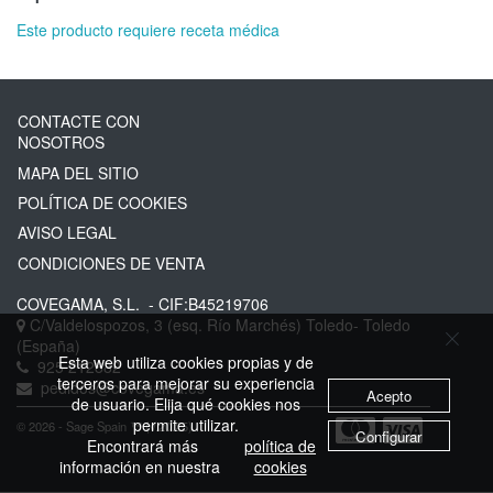
Este producto requiere receta médica
CONTACTE CON
NOSOTROS
MAPA DEL SITIO
POLÍTICA DE COOKIES
AVISO LEGAL
CONDICIONES DE VENTA
COVEGAMA, S.L.
- CIF:B45219706
C/Valdelospozos, 3 (esq. Río Marchés)
Toledo-
Toledo
(España)
Esta web utiliza cookies propias y de
925 212882
terceros para mejorar su experiencia
pedidos@covegama.es
Acepto
de usuario. Elija qué cookies nos
permite utilizar.
© 2026 - Sage Spain ™ (v.20.25)
Configurar
Encontrará más
política de
información en nuestra
cookies