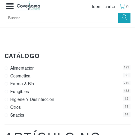
Identificarse
0
CATÁLOGO
Alimentacion
129
Cosmetica
56
Farma & Bio
712
Fungibles
468
Higiene Y Desinfeccion
12
Otros
11
Snacks
14