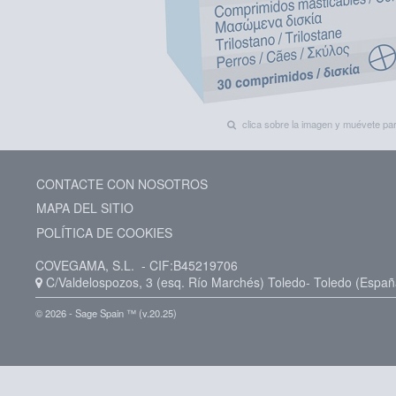
clica sobre la imagen y muévete p
CONTACTE CON NOSOTROS
MAPA DEL SITIO
POLÍTICA DE COOKIES
COVEGAMA, S.L.
- CIF:B45219706
C/Valdelospozos, 3 (esq. Río Marchés)
Toledo-
Toledo
(Españ
© 2026 - Sage Spain ™ (v.20.25)