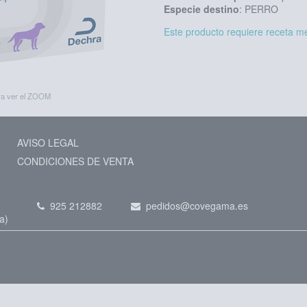
Especie destino
: PERRO
Este producto requiere receta m
ara ver el ZOOM
AVISO LEGAL
CONDICIONES DE VENTA
925 212882
pedidos@covegama.es
a)