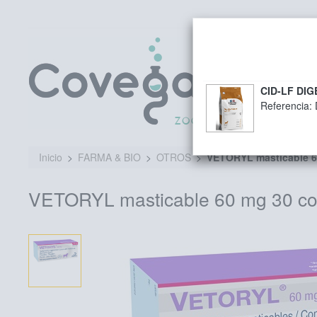
CID-LF DI
Referencia:
Inicio
FARMA & BIO
OTROS
VETORYL masticable 
VETORYL masticable 60 mg 30 c