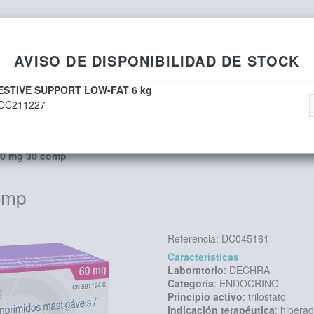
AVISO DE DISPONIBILIDAD DE STOCK
GESTIVE SUPPORT LOW-FAT 6 kg
DC211227
60 mg 30 comp
omp
Referencia:
DC045161
Características
Laboratorio
: DECHRA
Categoría
: ENDOCRINO
Principio activo
: trilostato
Indicación terapéutica
: hipera