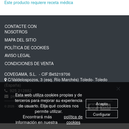
Este producto requiere receta médica
CONTACTE CON
NOSOTROS
MAPA DEL SITIO
POLÍTICA DE COOKIES
AVISO LEGAL
CONDICIONES DE VENTA
COVEGAMA, S.L.
- CIF:B45219706
C/Valdelospozos, 3 (esq. Río Marchés)
Toledo-
Toledo
(España)
925 212882
Esta web utiliza cookies propias y de
pedidos@covegama.es
terceros para mejorar su experiencia
Acepto
de usuario. Elija qué cookies nos
© 2026 - Sage Spain ™ (v.20.25)
permite utilizar.
Configurar
Encontrará más
política de
información en nuestra
cookies