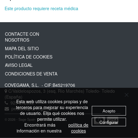
Este producto requiere receta médica
CONTACTE CON
NOSOTROS
MAPA DEL SITIO
POLÍTICA DE COOKIES
AVISO LEGAL
CONDICIONES DE VENTA
COVEGAMA, S.L.
- CIF:B45219706
C/Valdelospozos, 3 (esq. Río Marchés)
Toledo-
Toledo
(España)
Esta web utiliza cookies propias y de
925 212882
terceros para mejorar su experiencia
pedidos@covegama.es
Acepto
de usuario. Elija qué cookies nos
permite utilizar.
© 2026 - Sage Spain ™ (v.20.25)
Configurar
Encontrará más
política de
información en nuestra
cookies