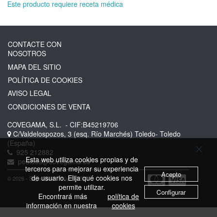
Este producto requiere receta médica
CONTACTE CON
NOSOTROS
MAPA DEL SITIO
POLÍTICA DE COOKIES
AVISO LEGAL
CONDICIONES DE VENTA
COVEGAMA, S.L.
- CIF:B45219706
C/Valdelospozos, 3 (esq. Río Marchés)
Toledo-
Toledo
(España)
925 212882
Esta web utiliza cookies propias y de
pedidos@covegama.es
terceros para mejorar su experiencia
Acepto
de usuario. Elija qué cookies nos
© 2026 - Sage Spain ™ (v.20.25)
permite utilizar.
Configurar
Encontrará más
política de
información en nuestra
cookies