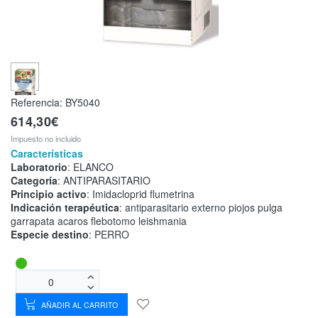
Referencia:
BY5040
614,30€
Impuesto no incluido
Características
Laboratorio
: ELANCO
Categoría
: ANTIPARASITARIO
Principio activo
: Imidacloprid flumetrina
Indicación terapéutica
: antiparasitario externo piojos pulga
garrapata acaros flebotomo leishmania
Especie destino
: PERRO
AÑADIR AL CARRITO