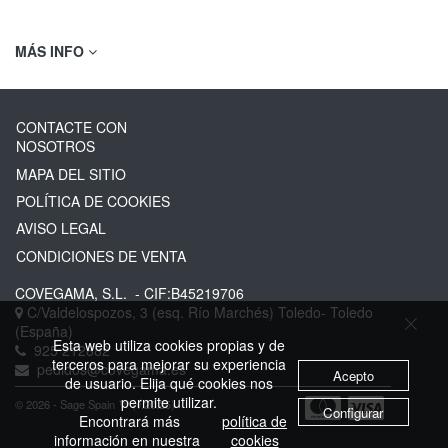
MÁS INFO
CONTACTE CON
NOSOTROS
MAPA DEL SITIO
POLÍTICA DE COOKIES
AVISO LEGAL
CONDICIONES DE VENTA
COVEGAMA, S.L.
- CIF:B45219706
C/Valdelospozos, 3 (esq. Río Marchés)
Toledo-
Toledo
(España)
Esta web utiliza cookies propias y de
925 212882
terceros para mejorar su experiencia
pedidos@covegama.es
Acepto
de usuario. Elija qué cookies nos
permite utilizar.
© 2026 - Sage Spain ™ (v.20.25)
Configurar
Encontrará más
política de
información en nuestra
cookies