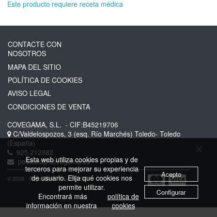
Este producto requiere receta médica
CONTACTE CON
NOSOTROS
MAPA DEL SITIO
POLÍTICA DE COOKIES
AVISO LEGAL
CONDICIONES DE VENTA
COVEGAMA, S.L.
- CIF:B45219706
C/Valdelospozos, 3 (esq. Río Marchés)
Toledo-
Toledo
(España)
925 212882
Esta web utiliza cookies propias y de
pedidos@covegama.es
terceros para mejorar su experiencia
Acepto
de usuario. Elija qué cookies nos
© 2026 - Sage Spain ™ (v.20.25)
permite utilizar.
Configurar
Encontrará más
política de
información en nuestra
cookies