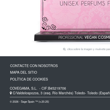
clica sobre la imagen y muévete p
CONTACTE CON NOSOTROS
MAPA DEL SITIO
POLÍTICA DE COOKIES
COVEGAMA, S.L.
- CIF:B45219706
C/Valdelospozos, 3 (esq. Río Marchés)
Toledo-
Toledo
(Españ
© 2026 - Sage Spain ™ (v.20.25)