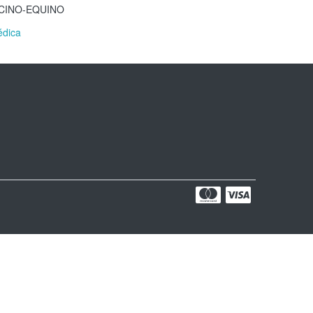
RCINO-EQUINO
édica