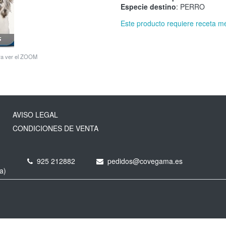
Especie destino
: PERRO
Este producto requiere receta m
ara ver el ZOOM
AVISO LEGAL
CONDICIONES DE VENTA
925 212882
pedidos@covegama.es
a)