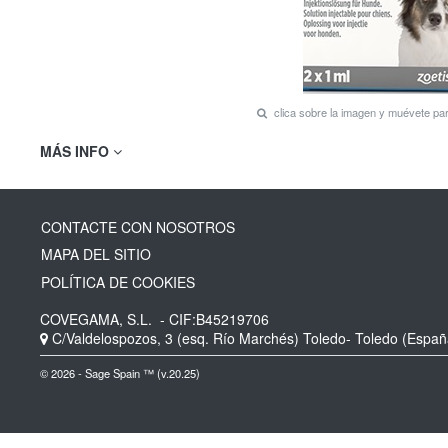
clica sobre la imagen y muévete p
MÁS INFO
CONTACTE CON NOSOTROS
MAPA DEL SITIO
POLÍTICA DE COOKIES
COVEGAMA, S.L.
- CIF:B45219706
C/Valdelospozos, 3 (esq. Río Marchés)
Toledo-
Toledo
(Españ
© 2026 - Sage Spain ™ (v.20.25)