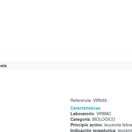
sis
Referencia:
VIR055
Características
Laboratorio
: VIRBAC
Categoría
: BIOLOGICO
Principio activo
: leucemia felin
Indicación terapéutica
: leucemi