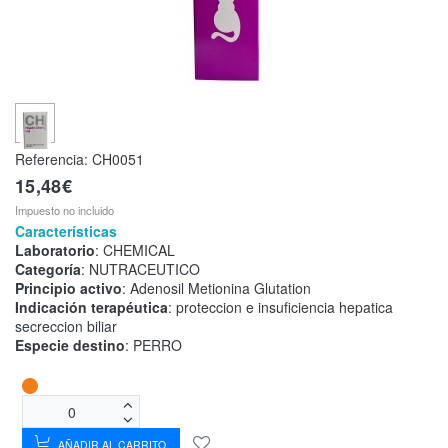
Referencia:
CH0051
15,48€
Impuesto no incluido
Características
Laboratorio
: CHEMICAL
Categoría
: NUTRACEUTICO
Principio activo
: Adenosil Metionina Glutation
Indicación terapéutica
: proteccion e insuficiencia hepatica
secreccion biliar
Especie destino
: PERRO
AÑADIR AL CARRITO