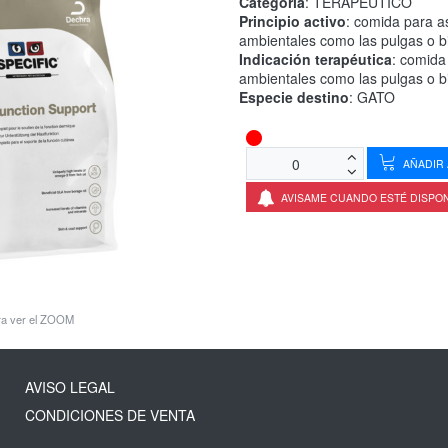
Categoría
: TERAPEUTICO
Principio activo
: comida para as
ambientales como las pulgas o b
Indicación terapéutica
: comida
ambientales como las pulgas o b
Especie destino
: GATO
AÑADIR 
AVISAME CUANDO ESTÉ DISPO
ara ver el ZOOM
AVISO LEGAL
CONDICIONES DE VENTA