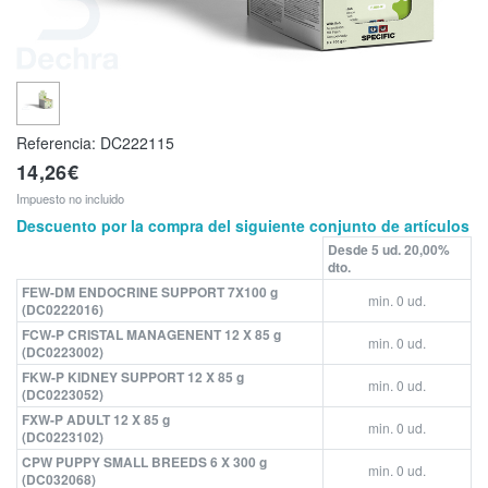
Referencia:
DC222115
14,26€
Impuesto no incluido
Descuento por la compra del siguiente conjunto de artículos
Desde 5 ud. 20,00%
dto.
FEW-DM ENDOCRINE SUPPORT 7X100 g
min. 0 ud.
(DC0222016)
FCW-P CRISTAL MANAGENENT 12 X 85 g
min. 0 ud.
(DC0223002)
FKW-P KIDNEY SUPPORT 12 X 85 g
min. 0 ud.
(DC0223052)
FXW-P ADULT 12 X 85 g
min. 0 ud.
(DC0223102)
CPW PUPPY SMALL BREEDS 6 X 300 g
min. 0 ud.
(DC032068)