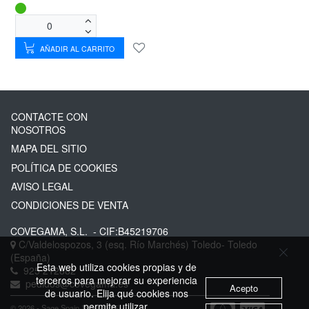
AÑADIR AL CARRITO
CONTACTE CON
NOSOTROS
MAPA DEL SITIO
POLÍTICA DE COOKIES
AVISO LEGAL
CONDICIONES DE VENTA
COVEGAMA, S.L.
- CIF:B45219706
C/Valdelospozos, 3 (esq. Río Marchés)
Toledo-
Toledo
(España)
Esta web utiliza cookies propias y de
925 212882
terceros para mejorar su experiencia
pedidos@covegama.es
Acepto
de usuario. Elija qué cookies nos
permite utilizar.
© 2026 - Sage Spain ™ (v.20.25)