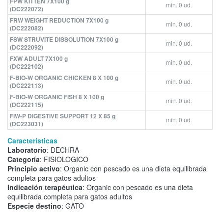
FPW KITTEN 7X100 g
min. 0 ud.
(DC222072)
FRW WEIGHT REDUCTION 7X100 g
min. 0 ud.
(DC222082)
FSW STRUVITE DISSOLUTION 7X100 g
min. 0 ud.
(DC222092)
FXW ADULT 7X100 g
min. 0 ud.
(DC222102)
F-BIO-W ORGANIC CHICKEN 8 X 100 g
min. 0 ud.
(DC222113)
F-BIO-W ORGANIC FISH 8 X 100 g
min. 0 ud.
(DC222115)
FIW-P DIGESTIVE SUPPORT 12 X 85 g
min. 0 ud.
(DC223031)
Características
Laboratorio
: DECHRA
Categoría
: FISIOLOGICO
Principio activo
: Organic con pescado es una dieta equilibrada
completa para gatos adultos
Indicación terapéutica
: Organic con pescado es una dieta
equilibrada completa para gatos adultos
Especie destino
: GATO