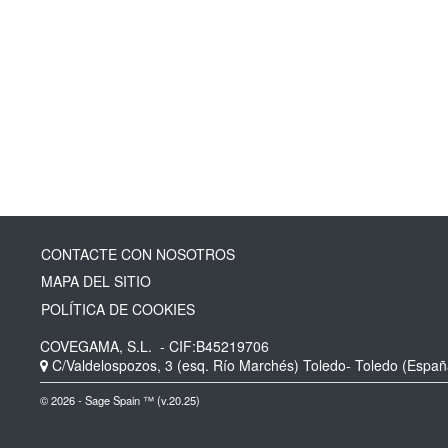
CONTACTE CON NOSOTROS
MAPA DEL SITIO
POLÍTICA DE COOKIES
COVEGAMA, S.L.
- CIF:B45219706
C/Valdelospozos, 3 (esq. Río Marchés)
Toledo-
Toledo
(Españ
© 2026 - Sage Spain ™ (v.20.25)