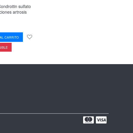
ondroitin sulfato
aciones artrosis
AL CARRITO
NIBLE