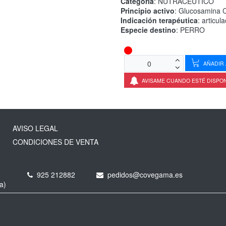
Categoría
: NUTRACEUTICO
Principio activo
: Glucosamina C
Indicación terapéutica
: articul
Especie destino
: PERRO
AÑADIR 
AVISAME CUANDO ESTÉ DISPO
AVISO LEGAL
CONDICIONES DE VENTA
925 212882
pedidos@covegama.es
a)