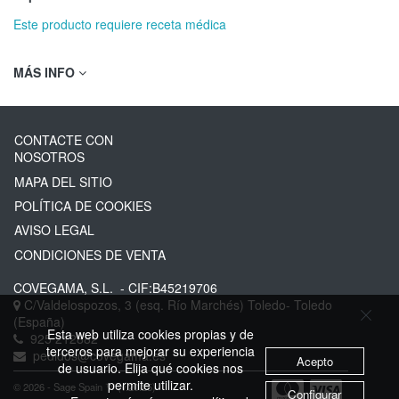
Este producto requiere receta médica
MÁS INFO
CONTACTE CON
NOSOTROS
MAPA DEL SITIO
POLÍTICA DE COOKIES
AVISO LEGAL
CONDICIONES DE VENTA
COVEGAMA, S.L.
- CIF:B45219706
C/Valdelospozos, 3 (esq. Río Marchés)
Toledo-
Toledo
(España)
Esta web utiliza cookies propias y de
925 212882
terceros para mejorar su experiencia
pedidos@covegama.es
Acepto
de usuario. Elija qué cookies nos
permite utilizar.
© 2026 - Sage Spain ™ (v.20.25)
Configurar