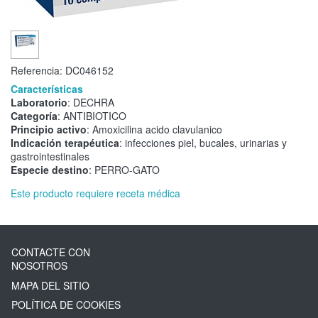
Referencia:
DC046152
Características
Laboratorio
: DECHRA
Categoría
: ANTIBIOTICO
Principio activo
: Amoxicilina acido clavulanico
Indicación terapéutica
: infecciones piel, bucales, urinarias y
gastrointestinales
Especie destino
: PERRO-GATO
Este producto requiere receta médica
CONTACTE CON
NOSOTROS
MAPA DEL SITIO
POLÍTICA DE COOKIES