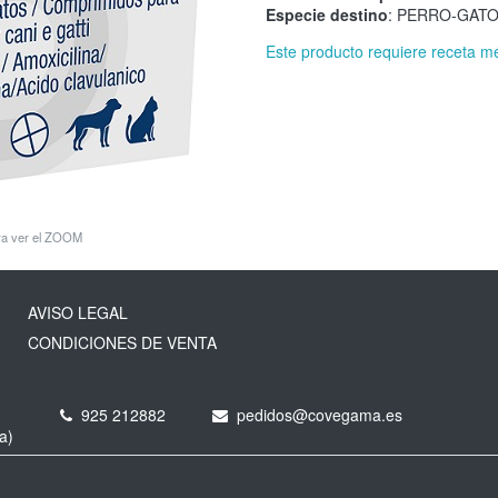
Especie destino
: PERRO-GAT
Este producto requiere receta m
ara ver el ZOOM
AVISO LEGAL
CONDICIONES DE VENTA
925 212882
pedidos@covegama.es
a)