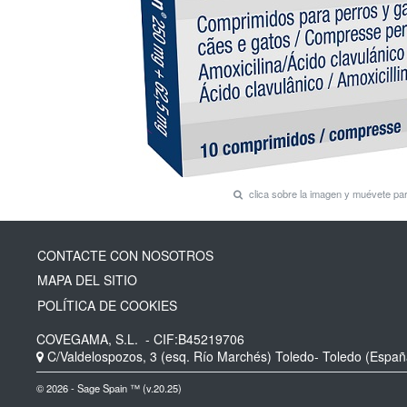
clica sobre la imagen y muévete p
CONTACTE CON NOSOTROS
MAPA DEL SITIO
POLÍTICA DE COOKIES
COVEGAMA, S.L.
- CIF:B45219706
C/Valdelospozos, 3 (esq. Río Marchés)
Toledo-
Toledo
(Españ
© 2026 - Sage Spain ™ (v.20.25)