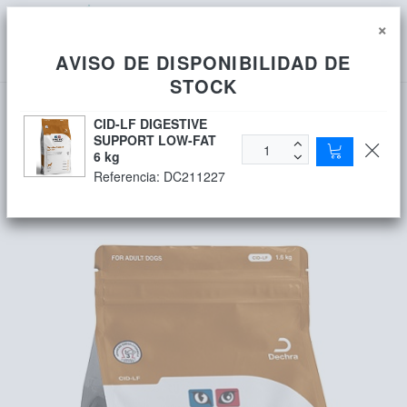
Identificarse
0
×
AVISO DE DISPONIBILIDAD DE
STOCK
CID-LF DIGESTIVE
SUPPORT LOW-FAT
CID-LF DIGESTIVE SUPPORT LOW-
6 kg
FAT 1.6 kg
Referencia:
DC211227