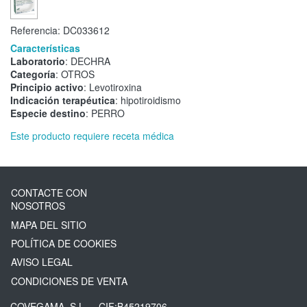
Referencia:
DC033612
Características
Laboratorio
: DECHRA
Categoría
: OTROS
Principio activo
: Levotiroxina
Indicación terapéutica
: hipotiroidismo
Especie destino
: PERRO
Este producto requiere receta médica
CONTACTE CON
NOSOTROS
MAPA DEL SITIO
POLÍTICA DE COOKIES
AVISO LEGAL
CONDICIONES DE VENTA
COVEGAMA, S.L.
- CIF:B45219706