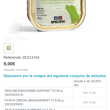
Referencia:
DC212104
9,00€
Impuesto no incluido
Descuento por la compra del siguiente conjunto de artículos
Desde 5 ud. 20,00%
dto.
FEW-DM ENDOCRINE SUPPORT 7X100 g
min. 0 ud.
(DC0222016)
FCW-P CRISTAL MANAGENENT 12 X 85 g
min. 0 ud.
(DC0223002)
FKW-P KIDNEY SUPPORT 12 X 85 g