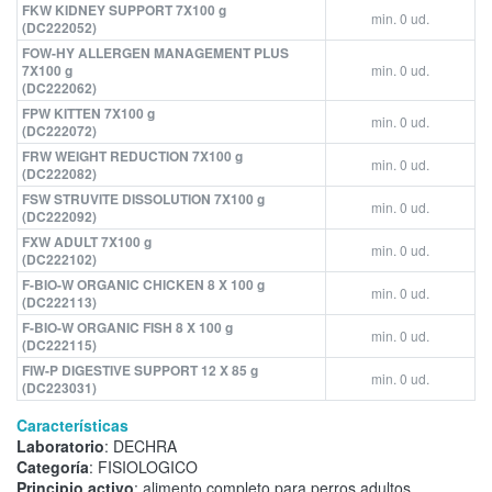
FKW KIDNEY SUPPORT 7X100 g
min. 0 ud.
(DC222052)
FOW-HY ALLERGEN MANAGEMENT PLUS
7X100 g
min. 0 ud.
(DC222062)
FPW KITTEN 7X100 g
min. 0 ud.
(DC222072)
FRW WEIGHT REDUCTION 7X100 g
min. 0 ud.
(DC222082)
FSW STRUVITE DISSOLUTION 7X100 g
min. 0 ud.
(DC222092)
FXW ADULT 7X100 g
min. 0 ud.
(DC222102)
F-BIO-W ORGANIC CHICKEN 8 X 100 g
min. 0 ud.
(DC222113)
F-BIO-W ORGANIC FISH 8 X 100 g
min. 0 ud.
(DC222115)
FIW-P DIGESTIVE SUPPORT 12 X 85 g
min. 0 ud.
(DC223031)
Características
Laboratorio
: DECHRA
Categoría
: FISIOLOGICO
Principio activo
: alimento completo para perros adultos