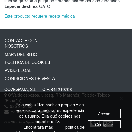
interno garrapata pulga nematodos acaros del oido otodectes
Especie destino
: GATO
Este producto requiere receta médica
CONTACTE CON
NOSOTROS
MAPA DEL SITIO
POLÍTICA DE COOKIES
AVISO LEGAL
CONDICIONES DE VENTA
COVEGAMA, S.L.
- CIF:B45219706
C/Valdelospozos, 3 (esq. Río Marchés)
Toledo-
Toledo
(España)
Esta web utiliza cookies propias y de
925 212882
terceros para mejorar su experiencia
pedidos@covegama.es
Acepto
de usuario. Elija qué cookies nos
permite utilizar.
© 2026 - Sage Spain ™ (v.20.25)
Configurar
Encontrará más
política de