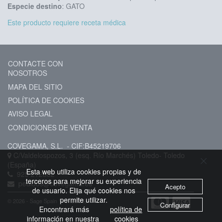
Especie destino
: GATO
Este producto requiere receta médica
CONTACTE CON
NOSOTROS
MAPA DEL SITIO
POLÍTICA DE COOKIES
AVISO LEGAL
CONDICIONES DE VENTA
COVEGAMA, S.L.
- CIF:B45219706
C/Valdelospozos, 3 (esq. Río Marchés)
Toledo-
Toledo
(España)
Esta web utiliza cookies propias y de
925 212882
terceros para mejorar su experiencia
pedidos@covegama.es
Acepto
de usuario. Elija qué cookies nos
permite utilizar.
© 2026 - Sage Spain ™ (v.20.25)
Configurar
Encontrará más
política de
información en nuestra
cookies