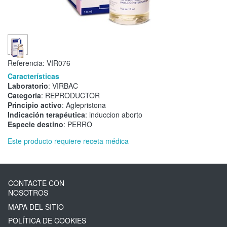
Referencia:
VIR076
Características
Laboratorio
: VIRBAC
Categoría
: REPRODUCTOR
Principio activo
: Aglepristona
Indicación terapéutica
: induccion aborto
Especie destino
: PERRO
Este producto requiere receta médica
CONTACTE CON
NOSOTROS
MAPA DEL SITIO
POLÍTICA DE COOKIES