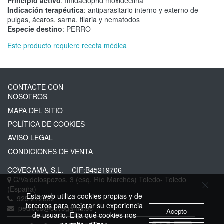
Principio activo
: Imidacloprid moxidectina
Indicación terapéutica
: antiparasitario interno y externo de
pulgas, ácaros, sarna, filaria y nematodos
Especie destino
: PERRO
Este producto requiere receta médica
CONTACTE CON
NOSOTROS
MAPA DEL SITIO
POLÍTICA DE COOKIES
AVISO LEGAL
CONDICIONES DE VENTA
COVEGAMA, S.L.
- CIF:B45219706
C/Valdelospozos, 3 (esq. Río Marchés)
Toledo-
Toledo
(España)
Esta web utiliza cookies propias y de
925 212882
terceros para mejorar su experiencia
pedidos@covegama.es
Acepto
de usuario. Elija qué cookies nos